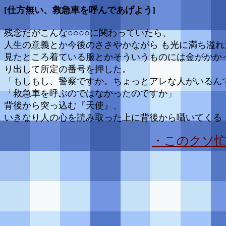
[仕方無い、救急車を呼んであげよう]
残念だがこんな○○○○に関わっていたら、
人生の意義とか今後のささやかながら も光に満ち溢れ
見たところ着ている服とかそういうものには金がかか
り出して所定の番号を押した。
「もしもし、警察ですか。ちょっとアレな人がいるん
「救急車を呼ぶのではなかったのですか」
背後から突っ込む『天使』、
いきなり人の心を読み取った上に背後から囁いてくる 
・このクソ