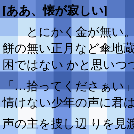
[ああ、懐が寂しい]
とにかく金が無い
餅の無い正月など傘地
困ではない かと思いつ
「…拾ってくださぁい
情けない少年の声に君
声の主を捜し辺 りを見