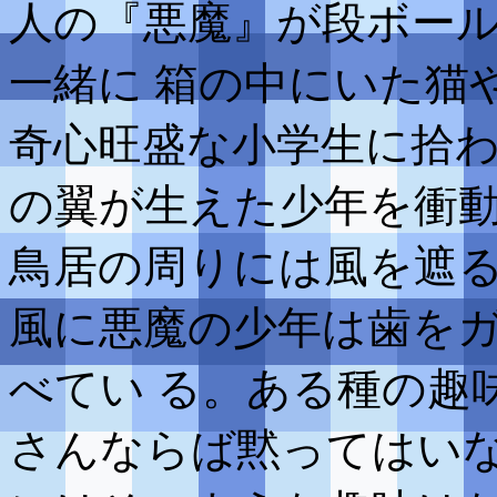
人の『悪魔』が段ボー
一緒に 箱の中にいた猫
奇心旺盛な小学生に拾わ
の翼が生えた少年を衝
鳥居の周りには風を遮る
風に悪魔の少年は歯を
べてい る。ある種の趣
さんならば黙ってはいな