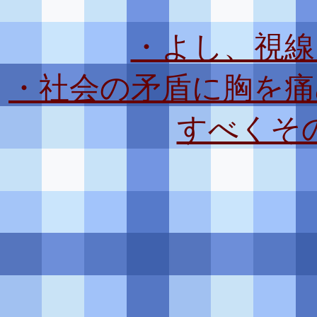
・よし、視線
・社会の矛盾に胸を痛
すべくそ